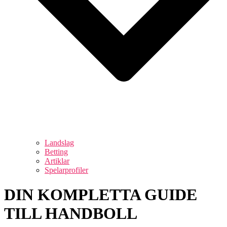
Landslag
Betting
Artiklar
Spelarprofiler
DIN KOMPLETTA GUIDE
TILL HANDBOLL