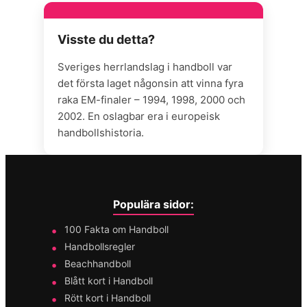
Visste du detta?
Sveriges herrlandslag i handboll var
det första laget någonsin att vinna fyra
raka EM-finaler – 1994, 1998, 2000 och
2002. En oslagbar era i europeisk
handbollshistoria.
Populära sidor:
100 Fakta om Handboll
Handbollsregler
Beachhandboll
Blått kort i Handboll
Rött kort i Handboll